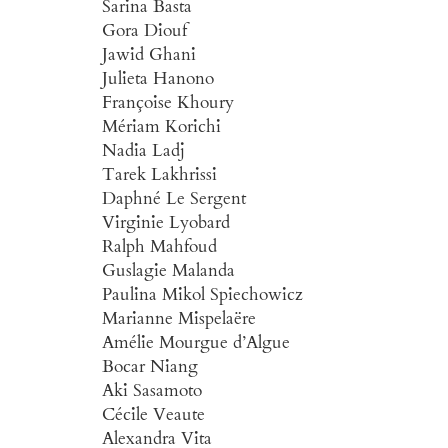
Sarina Basta
Gora Diouf
Jawid Ghani
Julieta Hanono
Françoise Khoury
Mériam Korichi
Nadia Ladj
Tarek Lakhrissi
Daphné Le Sergent
Virginie Lyobard
Ralph Mahfoud
Guslagie Malanda
Paulina Mikol Spiechowicz
Marianne Mispelaëre
Amélie Mourgue d’Algue
Bocar Niang
Aki Sasamoto
Cécile Veaute
Alexandra Vita