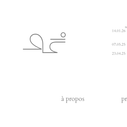
*BHI*
N
14.01.26
07.05.25
23.04.25
à propos
p