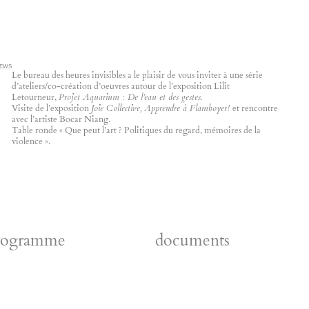
EWS
Le bureau des heures invisibles a le plaisir de vous inviter à une série
d’ateliers/co-création d’oeuvres autour de l’exposition Lilit
Letourneur,
Projet Aquarium : De l’eau et des gestes.
Visite de l’exposition
Joie Collective, Apprendre à Flamboyer!
et rencontre
avec l’artiste Bocar Niang.
Table ronde « Que peut l’art ? Politiques du regard, mémoires de la
violence ».
rogramme
documents